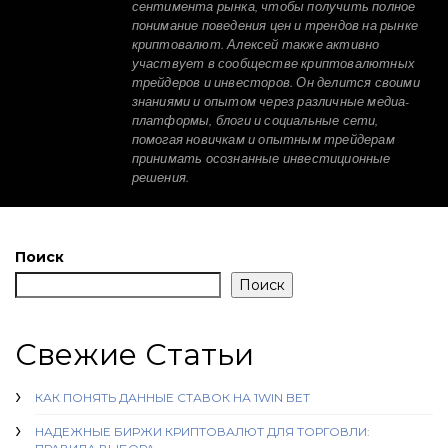
сентимента рынка, чтобы получить полное
понимание поведения цен и трендов на рынке
криптовалют. Алексей также активно
участвует в сообществе криптовалютных
трейдеров и инвесторов. Он делится своими
знаниями и опытом через различные медиа-
платформы, блоги и социальные сети,
помогая новичкам и опытным трейдерам
принимать осознанные инвестиционные
решения.
Поиск
Поиск
Свежие Статьи
КАК ПОНЯТЬ ДАННЫЕ СТАВОК НА 1WIN BET
НАДЕЖНЫЕ БИРЖИ КРИПТОВАЛЮТ ДЛЯ ТОРГОВЛИ: