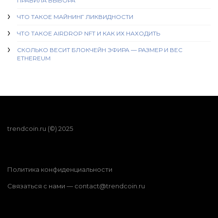
ПРАВИЛА ВЫБОРА
ЧТО ТАКОЕ МАЙНИНГ ЛИКВИДНОСТИ
ЧТО ТАКОЕ AIRDROP NFT И КАК ИХ НАХОДИТЬ
СКОЛЬКО ВЕСИТ БЛОКЧЕЙН ЭФИРА — РАЗМЕР И ВЕС
ETHEREUM
trendcoin.ru (©) 2025
Политика конфиденциальности
Связаться с нами
—
contact@trendcoin.ru