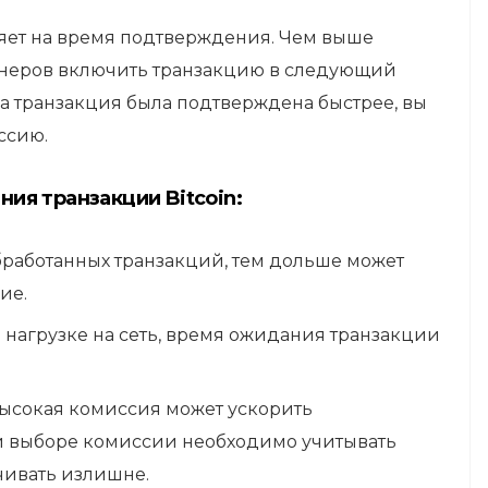
ияет на время подтверждения. Чем выше
йнеров включить транзакцию в следующий
аша транзакция была подтверждена быстрее, вы
ссию.
ия транзакции Bitcoin:
работанных транзакций, тем дольше может
ие.
 нагрузке на сеть, время ожидания транзакции
высокая комиссия может ускорить
и выборе комиссии необходимо учитывать
чивать излишне.